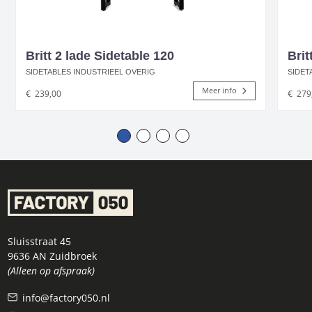
Britt 2 lade Sidetable 120
Brit
SIDETABLES INDUSTRIEEL OVERIG
SIDET
Meer info
€
239,00
€
279
Sluisstraat 45
9636 AN Zuidbroek
(Alleen op afspraak)
info@factory050.nl