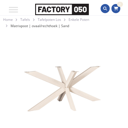
0
Home
Tafels
Tafelpoten Los
Enkele Poten
Matrixpoot | ovaal/rechthoek | Sand