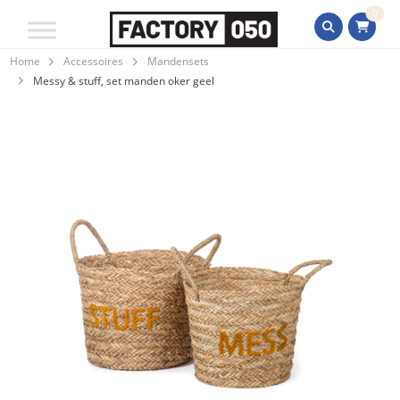
0
Home
Accessoires
Mandensets
Messy & stuff, set manden oker geel