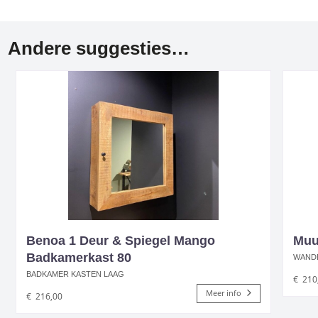
Andere suggesties…
Benoa 1 Deur & Spiegel Mango
Muu
Badkamerkast 80
WAND
BADKAMER KASTEN LAAG
€
210
Meer info
€
216,00