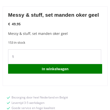
Messy & stuff, set manden oker geel
€
49,95
Messy & stuff, set manden oker geel
153 in stock
Messy
&
stuff,
set
In winkelwagen
manden
oker
geel
quantity
Bezorging door heel Nederland en België
Levertijd 3-5 werkdagen
Goede service en hoge kwaliteit