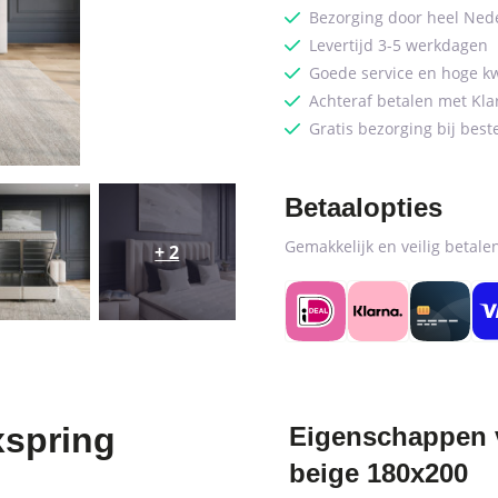
Bezorging door heel Ned
Levertijd 3-5 werkdagen
Goede service en hoge kw
Achteraf betalen met Kla
Gratis bezorging bij best
Betaalopties
Gemakkelijk en veilig betal
+ 2
xspring
Eigenschappen 
beige 180x200