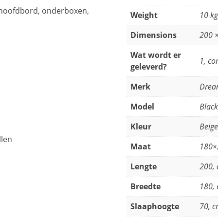
(hoofdbord, onderboxen,
Weight
10 kg
Dimensions
200 
Wat wordt er
1, co
geleverd?
Merk
Drea
Model
Black
Kleur
Beige
llen
Maat
180×
Lengte
200,
Breedte
180,
Slaaphoogte
70, 