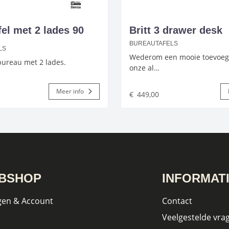
fel met 2 lades 90
Britt 3 drawer desk
BUREAUTAFELS
LS
Wederom een mooie toevoeg
bureau met 2 lades.
onze al…
Meer info
€
449,00
BSHOP
INFORMAT
gen & Account
Contact
Veelgestelde vra