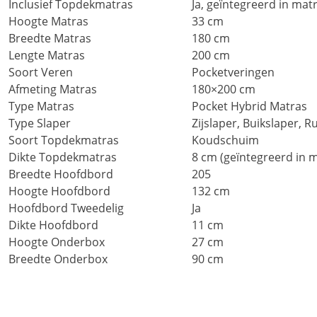
Inclusief Topdekmatras
Ja, geïntegreerd in mat
Hoogte Matras
33 cm
Breedte Matras
180 cm
Lengte Matras
200 cm
Soort Veren
Pocketveringen
Afmeting Matras
180×200 cm
Type Matras
Pocket Hybrid Matras
Type Slaper
Zijslaper, Buikslaper, R
Soort Topdekmatras
Koudschuim
Dikte Topdekmatras
8 cm (geïntegreerd in 
Breedte Hoofdbord
205
Hoogte Hoofdbord
132 cm
Hoofdbord Tweedelig
Ja
Dikte Hoofdbord
11 cm
Hoogte Onderbox
27 cm
Breedte Onderbox
90 cm