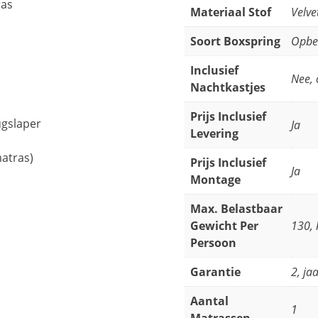
ras
Materiaal Stof
Velve
Soort Boxspring
Opbe
Inclusief
Nee, 
Nachtkastjes
Prijs Inclusief
ugslaper
Ja
Levering
matras)
Prijs Inclusief
Ja
Montage
Max. Belastbaar
Gewicht Per
130, 
Persoon
Garantie
2, ja
Aantal
1