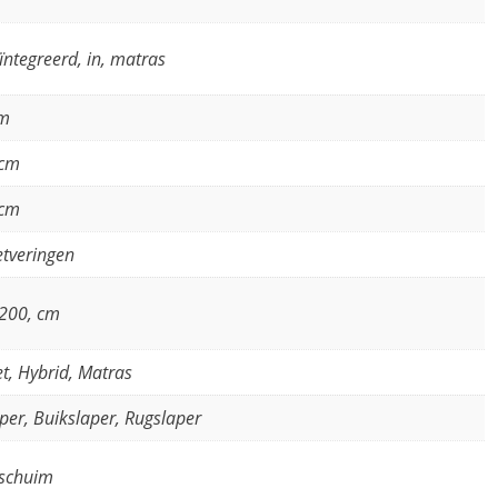
eïntegreerd, in, matras
cm
 cm
 cm
tveringen
200, cm
t, Hybrid, Matras
aper, Buikslaper, Rugslaper
schuim