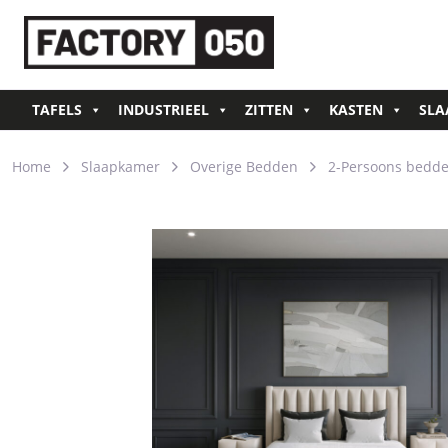
TAFELS
INDUSTRIEEL
ZITTEN
KASTEN
SLA
Home
Slaapkamer
Overige Bedden
2-Persoons bedd