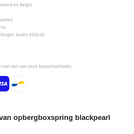
erland en België
aliteit
rna
ellingen boven €500,00
en met een van onze betaalmethodes
van opbergboxspring blackpearl