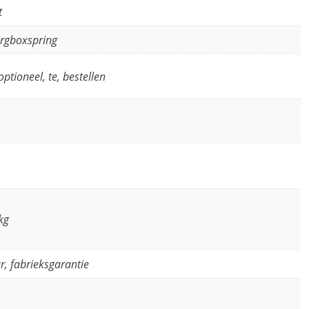
t
rgboxspring
optioneel, te, bestellen
kg
ar, fabrieksgarantie