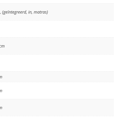
, (geïntegreerd, in, matras)
 cm
cm
cm
cm