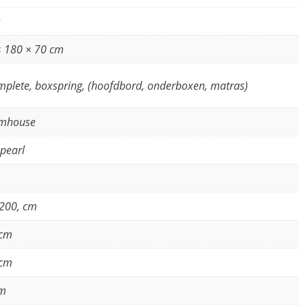
× 180 × 70 cm
mplete, boxspring, (hoofdbord, onderboxen, matras)
mhouse
pearl
200, cm
 cm
 cm
cm