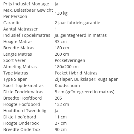
Prijs Inclusief Montage
Ja
Max. Belastbaar Gewicht
130 kg
Per Persoon
Garantie
2 jaar fabrieksgarantie
Aantal Matrassen
1
Inclusief Topdekmatras
Ja, geïntegreerd in matras
Hoogte Matras
33 cm
Breedte Matras
180 cm
Lengte Matras
200 cm
Soort Veren
Pocketveringen
Afmeting Matras
180×200 cm
Type Matras
Pocket Hybrid Matras
Type Slaper
Zijslaper, Buikslaper, Rugslaper
Soort Topdekmatras
Koudschuim
Dikte Topdekmatras
8 cm (geïntegreerd in matras)
Breedte Hoofdbord
205
Hoogte Hoofdbord
132 cm
Hoofdbord Tweedelig
Ja
Dikte Hoofdbord
11 cm
Hoogte Onderbox
27 cm
Breedte Onderbox
90 cm