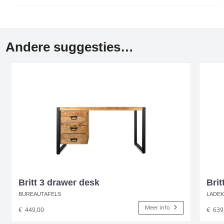
Andere suggesties…
Britt 3 drawer desk
Brit
BUREAUTAFELS
LADEK
Meer info
€
449,00
€
639