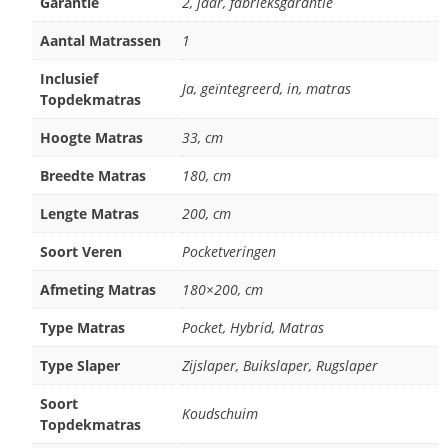
Garantie
2, jaar, fabrieksgarantie
Aantal Matrassen
1
Inclusief
Ja, geïntegreerd, in, matras
Topdekmatras
Hoogte Matras
33, cm
Breedte Matras
180, cm
Lengte Matras
200, cm
Soort Veren
Pocketveringen
Afmeting Matras
180×200, cm
Type Matras
Pocket, Hybrid, Matras
Type Slaper
Zijslaper, Buikslaper, Rugslaper
Soort
Koudschuim
Topdekmatras