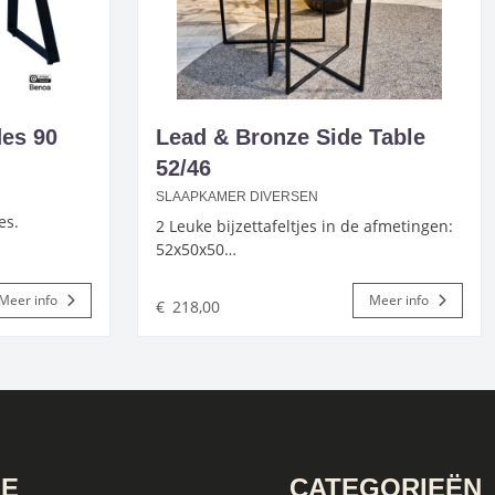
des 90
Lead & Bronze Side Table
52/46
SLAAPKAMER DIVERSEN
es.
2 Leuke bijzettafeltjes in de afmetingen:
52x50x50…
Meer info
Meer info
€
218,00
IE
CATEGORIEËN