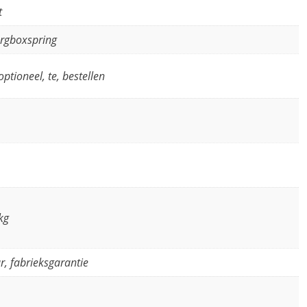
t
rgboxspring
optioneel, te, bestellen
kg
ar, fabrieksgarantie