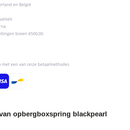
erland en België
aliteit
rna
ellingen boven €500,00
en met een van onze betaalmethodes
van opbergboxspring blackpearl