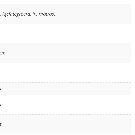
, (geïntegreerd, in, matras)
 cm
cm
cm
cm