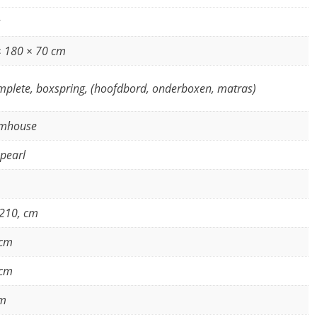
× 180 × 70 cm
mplete, boxspring, (hoofdbord, onderboxen, matras)
mhouse
pearl
210, cm
 cm
 cm
cm