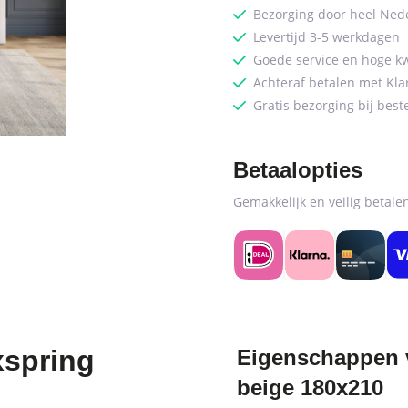
Bezorging door heel Ned
Levertijd 3-5 werkdagen
Goede service en hoge kw
Achteraf betalen met Kla
Gratis bezorging bij best
Betaalopties
Gemakkelijk en veilig betal
xspring
Eigenschappen 
beige 180x210