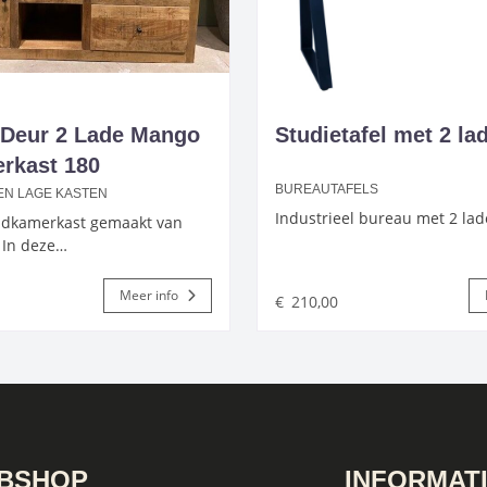
 Deur 2 Lade Mango
Studietafel met 2 la
rkast 180
BUREAUTAFELS
N LAGE KASTEN
Industrieel bureau met 2 lad
adkamerkast gemaakt van
 In deze…
Meer info
€
210,00
BSHOP
INFORMAT