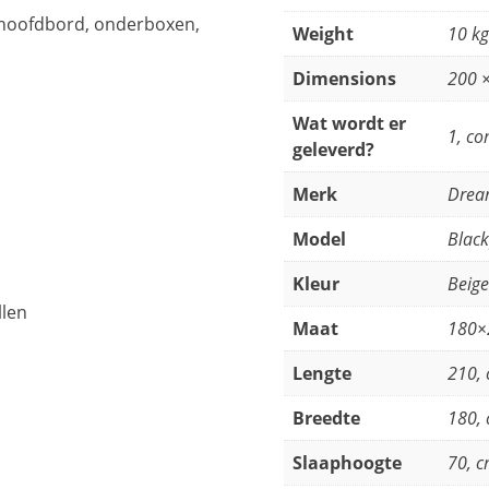
(hoofdbord, onderboxen,
Weight
10 kg
Dimensions
200 
Wat wordt er
1, co
geleverd?
Merk
Drea
Model
Black
Kleur
Beige
llen
Maat
180×
Lengte
210,
Breedte
180,
Slaaphoogte
70, 