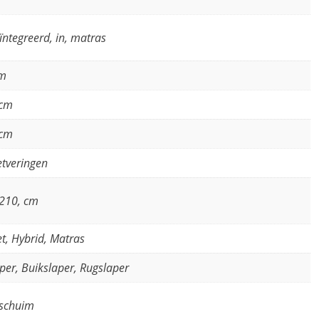
eïntegreerd, in, matras
cm
 cm
 cm
tveringen
210, cm
t, Hybrid, Matras
aper, Buikslaper, Rugslaper
schuim