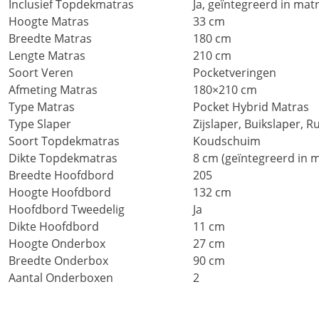
Inclusief Topdekmatras
Ja, geïntegreerd in mat
Hoogte Matras
33 cm
Breedte Matras
180 cm
Lengte Matras
210 cm
Soort Veren
Pocketveringen
Afmeting Matras
180×210 cm
Type Matras
Pocket Hybrid Matras
Type Slaper
Zijslaper, Buikslaper, R
Soort Topdekmatras
Koudschuim
Dikte Topdekmatras
8 cm (geïntegreerd in 
Breedte Hoofdbord
205
Hoogte Hoofdbord
132 cm
Hoofdbord Tweedelig
Ja
Dikte Hoofdbord
11 cm
Hoogte Onderbox
27 cm
Breedte Onderbox
90 cm
Aantal Onderboxen
2