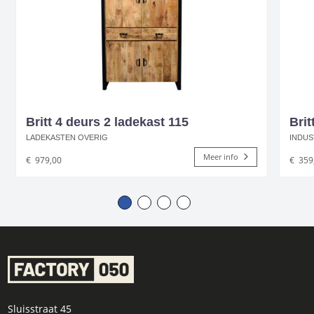
Britt 4 deurs 2 ladekast 115
Bri
LADEKASTEN OVERIG
INDUS
Meer info
€
979,00
€
359
Sluisstraat 45