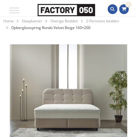
0
Home
Slaapkamer
Overige Bedden
2-Persoons bedden
Opbergboxspring Rondo Velvet Beige 160×200