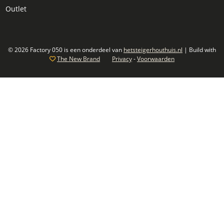
Outlet
© 2026 Factory 050 is een onderdeel van
hetsteigerhouthuis.nl
| Build with
The New Brand
Privacy
-
Voorwaarden