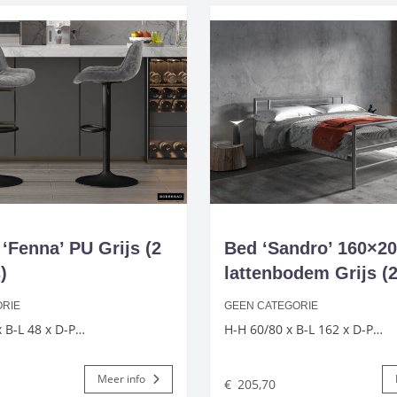
 ‘Fenna’ PU Grijs (2
Bed ‘Sandro’ 160×2
)
lattenbodem Grijs (2
ORIE
GEEN CATEGORIE
 B-L 48 x D-P…
H-H 60/80 x B-L 162 x D-P…
Meer info
€
205,70