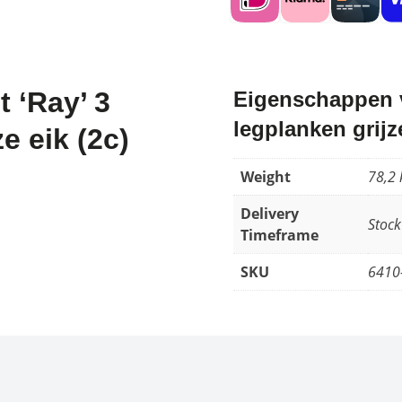
 ‘Ray’ 3
Eigenschappen v
legplanken grijze
e eik (2c)
Weight
78,2 
Delivery
Stock
Timeframe
SKU
6410