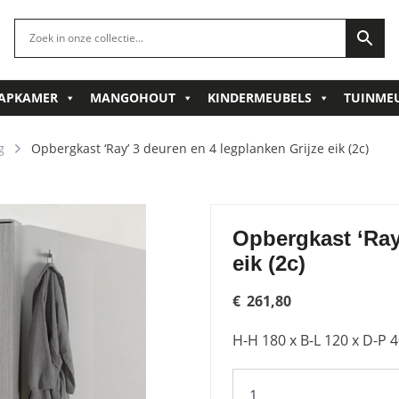
APKAMER
MANGOHOUT
KINDERMEUBELS
TUINME
g
Opbergkast ‘Ray’ 3 deuren en 4 legplanken Grijze eik (2c)
Opbergkast ‘Ray
eik (2c)
€
261,80
H-H 180 x B-L 120 x D-P 
Opbergkast