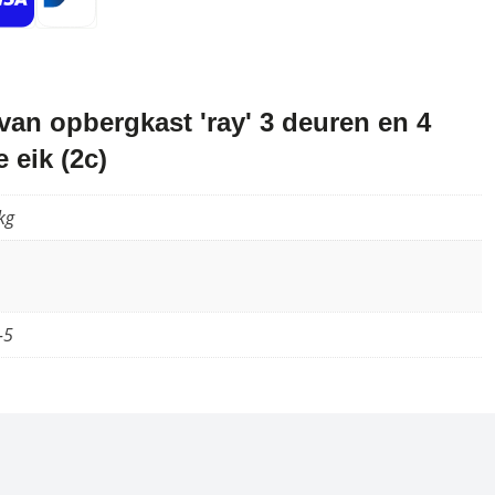
an opbergkast 'ray' 3 deuren en 4
 eik (2c)
kg
-5