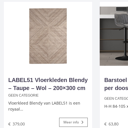
LABEL51 Vloerkleden Blendy
Barstoel
– Taupe – Wol – 200×300 cm
per doos
GEEN CATEGORIE
GEEN CATEG
Vloerkleed Blendy van LABEL51 is een
H-H 84-105 x
royaal…
Meer info
€
379,00
€
63,80