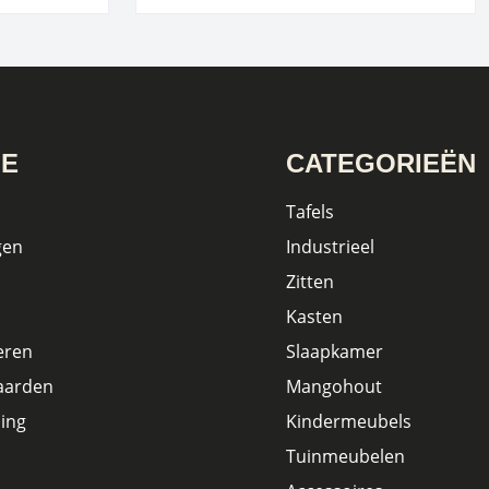
IE
CATEGORIEËN
Tafels
gen
Industrieel
Zitten
Kasten
eren
Slaapkamer
aarden
Mangohout
ing
Kindermeubels
Tuinmeubelen