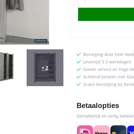
'Ray'
3
deuren
en
4
legplanken
Grijze
eik
Bezorging door heel Ned
(2c)
Levertijd 3-5 werkdagen
quantity
+ 2
Goede service en hoge kw
Achteraf betalen met Kla
Gratis bezorging bij best
Betaalopties
Gemakkelijk en veilig betal