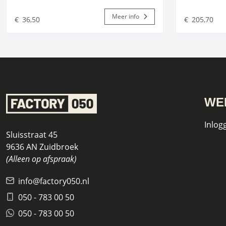
Meer info
€
36,50
€
205,70
WE
Inlog
Sluisstraat 45
9636 AN Zuidbroek
(Alleen op afspraak)
info@factory050.nl
050 - 783 00 50
050 - 783 00 50