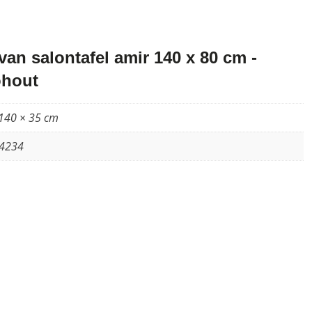
an salontafel amir 140 x 80 cm -
ohout
 140 × 35 cm
4234