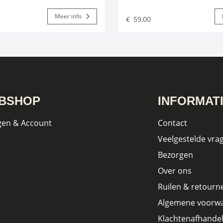
Meer info
€
59,00
BSHOP
INFORMAT
gen & Account
Contact
Veelgestelde vra
Bezorgen
Over ons
Ruilen & retourn
Algemene voorw
Klachtenafhandel