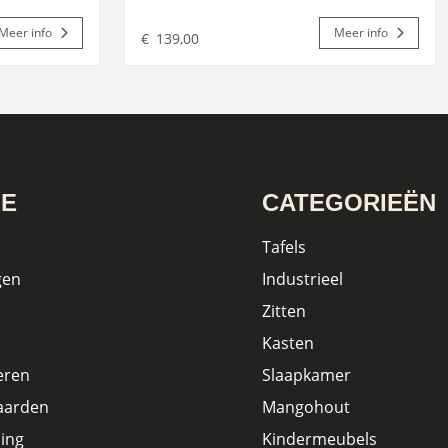
Meer info
Meer info
€
139,00
IE
CATEGORIEËN
Tafels
gen
Industrieel
Zitten
Kasten
eren
Slaapkamer
aarden
Mangohout
ing
Kindermeubels