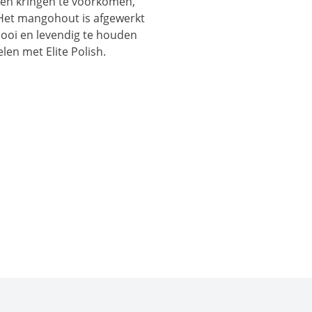
 en kringen te voorkomen,
. Het mangohout is afgewerkt
oi en levendig te houden
len met Elite Polish.