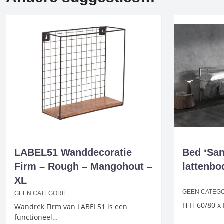
LABEL51 Wanddecoratie
Bed ‘San
Firm – Rough – Mangohout –
lattenbo
XL
GEEN CATEG
GEEN CATEGORIE
H-H 60/80 x 
Wandrek Firm van LABEL51 is een
functioneel…