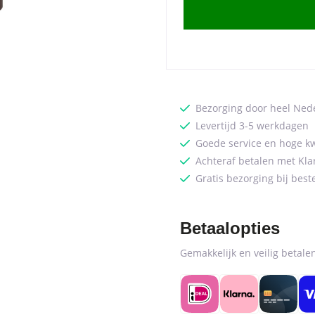
x
80
cm
-
Espresso
Mangohout
Bezorging door heel Ned
quantity
Levertijd 3-5 werkdagen
Goede service en hoge kw
Achteraf betalen met Kla
Gratis bezorging bij best
Betaalopties
Gemakkelijk en veilig betal