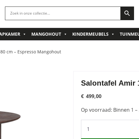
APKAMER
MANGOHOUT
KINDERMEUBELS
TUINME
x 80 cm – Espresso Mangohout
Salontafel Amir
€
499,00
Op voorraad: Binnen 1 – 
Salontafel
Amir
140