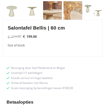
Salontafel Bellis | 60 cm
Original
Current
€
279,00
€
199,00
price
price
Out of stock
was:
is:
€ 279,00.
€ 199,00.
Bezorging door heel Nederland en België
Levertijd 3-5 werkdagen
Goede service en hoge kwaliteit
Achteraf betalen met Klarna
Gratis bezorging bij bestellingen boven €500,00
Betaalopties