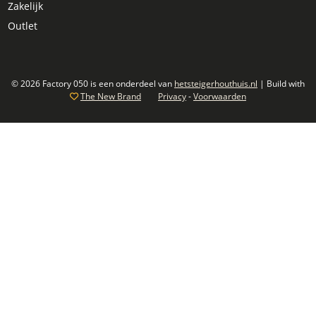
Zakelijk
Outlet
© 2026 Factory 050 is een onderdeel van
hetsteigerhouthuis.nl
| Build with
The New Brand
Privacy
-
Voorwaarden