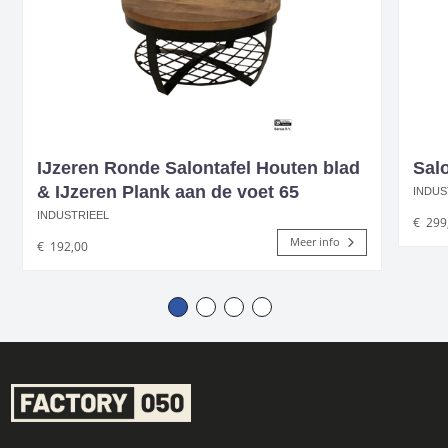
IJzeren Ronde Salontafel Houten blad
Sal
& IJzeren Plank aan de voet 65
INDUS
INDUSTRIEEL
€
299
Meer info
€
192,00