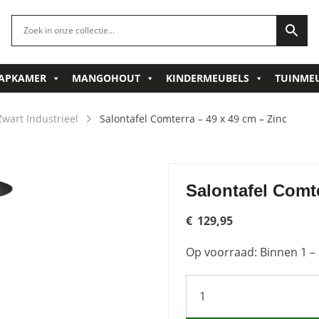
APKAMER
MANGOHOUT
KINDERMEUBELS
TUINME
Zwart Industrieel
Salontafel Comterra – 49 x 49 cm – Zinc
Salontafel Comte
€
129,95
Op voorraad: Binnen 1 – 
Salontafel
Comterra
-