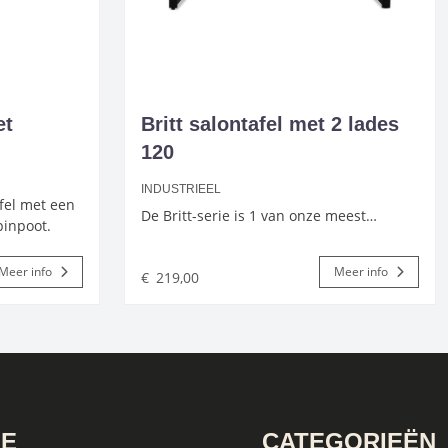
et
Britt salontafel met 2 lades
120
INDUSTRIEEL
el met een
De Britt-serie is 1 van onze meest…
pinpoot.
Meer info
Meer info
€
219,00
IE
CATEGORIEËN