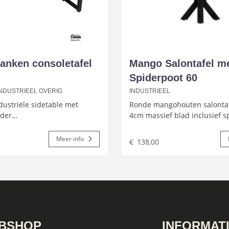
planken consoletafel
Mango Salontafel m
Spiderpoot 60
INDUSTRIEEL OVERIG
INDUSTRIEEL
dustriële sidetable met
Ronde mangohouten salontaf
nder…
4cm massief blad inclusief s
Meer info
€
138,00
BSHOP
INFORMAT