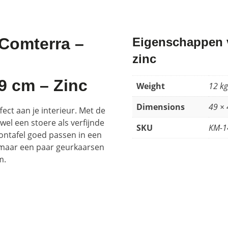
 Comterra –
Eigenschappen va
zinc
49 cm – Zinc
Weight
12 kg
Dimensions
49 × 
ect aan je interieur. Met de
wel een stoere als verfijnde
SKU
KM-1
lontafel goed passen in een
og maar een paar geurkaarsen
m.