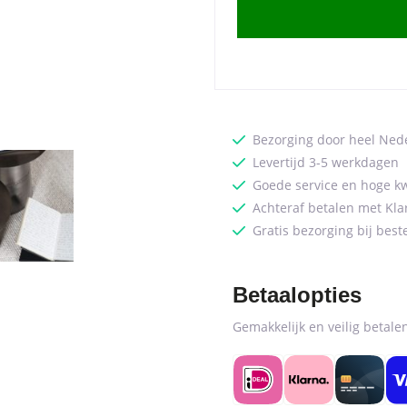
49
x
49
cm
-
Zinc
Bezorging door heel Ned
quantity
Levertijd 3-5 werkdagen
Goede service en hoge kw
Achteraf betalen met Kla
Gratis bezorging bij best
Betaalopties
Gemakkelijk en veilig betal