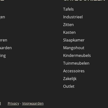
Tafels
gen
Industrieel
Zitten
Kasten
eren
Slaapkamer
aarden
Mangohout
ing
Kindermeubels
Tuinmeubelen
Accessoires
Zakelijk
Outlet
d
Privacy
-
Voorwaarden