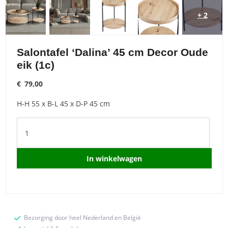
+ 2
Salontafel ‘Dalina’ 45 cm Decor Oude
eik (1c)
€
79,00
H-H 55 x B-L 45 x D-P 45 cm
Salontafel
'Dalina'
45
cm
In winkelwagen
Decor
Oude
eik
(1c)
quantity
Bezorging door heel Nederland en België