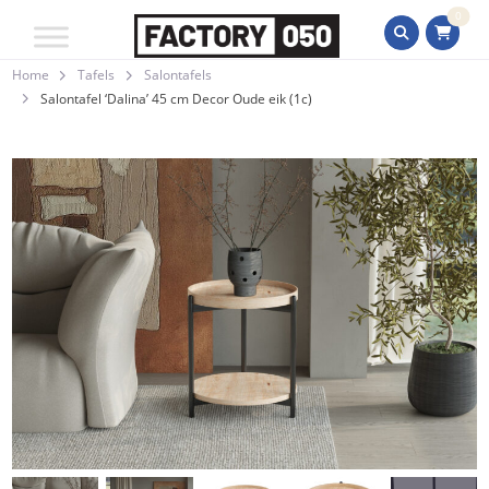
0
Home
Tafels
Salontafels
Salontafel ‘Dalina’ 45 cm Decor Oude eik (1c)