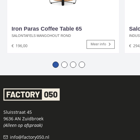
Iron Paras Coffee Table 65
Sal
SALONTAFELS MANGOHOUT ROND
INDUS
Meer info
€
196,00
€
294
Sluisstraat 45
9636 AN Zuidbroek
(Alleen op afspraak)
info@factory050.nl