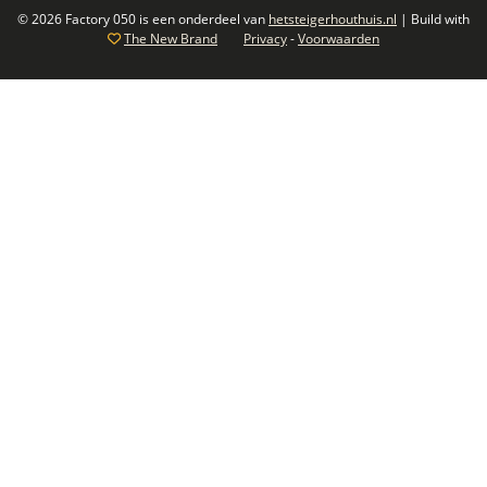
© 2026 Factory 050 is een onderdeel van
hetsteigerhouthuis.nl
| Build with
The New Brand
Privacy
-
Voorwaarden