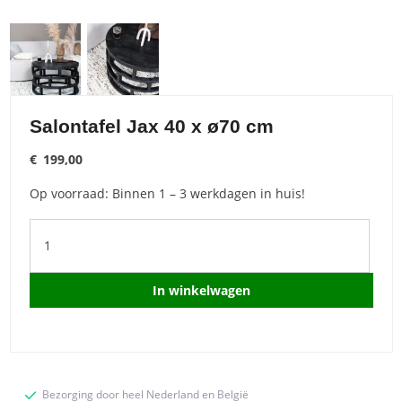
Salontafel Jax 40 x ø70 cm
€
199,00
Op voorraad: Binnen 1 – 3 werkdagen in huis!
Salontafel
Jax
40
x
In winkelwagen
ø70
cm
quantity
Bezorging door heel Nederland en België