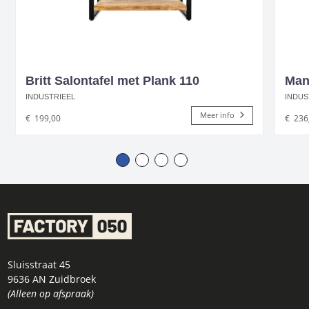
Britt Salontafel met Plank 110
Man
INDUSTRIEEL
INDUS
Meer info
€
199,00
€
236
Sluisstraat 45
9636 AN Zuidbroek
(Alleen op afspraak)