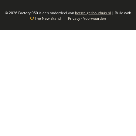
© 2026 Factory 050 is een onderdeel van
hetsteigerhouthuis.nl
| Build with
The New Brand
Privacy
-
Voorwaarden