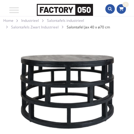
0
Home
Industrieel
Salontafels industrieel
Salontafels Zwart Industrieel
Salontafel Jax 40 x ø70 cm