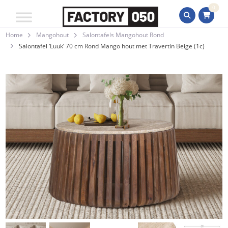
0
Home
Mangohout
Salontafels Mangohout Rond
Salontafel ‘Luuk’ 70 cm Rond Mango hout met Travertin Beige (1c)