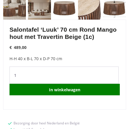
Salontafel ‘Luuk’ 70 cm Rond Mango
hout met Travertin Beige (1c)
€
489,00
H-H 40 x B-L 70 x D-P 70 cm
Salontafel
'Luuk'
70
cm
In winkelwagen
Rond
Mango
hout
met
Travertin
Bezorging door heel Nederland en België
Beige