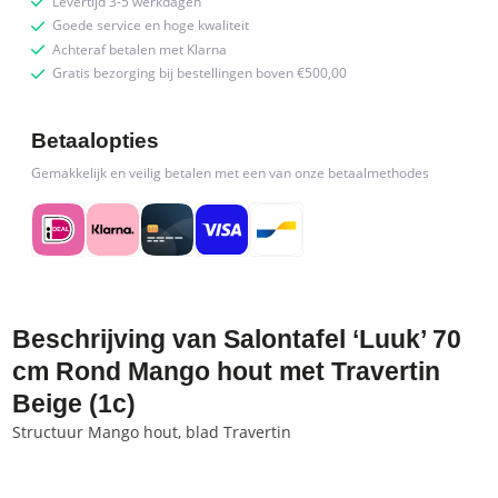
Levertijd 3-5 werkdagen
(1c)
Goede service en hoge kwaliteit
quantity
Achteraf betalen met Klarna
Gratis bezorging bij bestellingen boven €500,00
Betaalopties
Gemakkelijk en veilig betalen met een van onze betaalmethodes
Beschrijving van Salontafel ‘Luuk’ 70
cm Rond Mango hout met Travertin
Beige (1c)
Structuur Mango hout, blad Travertin