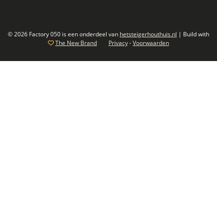
© 2026 Factory 050 is een onderdeel van
hetsteigerhouthuis.nl
| Build with
The New Brand
Privacy
-
Voorwaarden