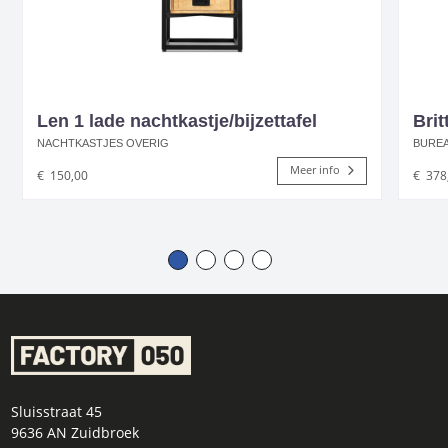
Len 1 lade nachtkastje/bijzettafel
Brit
NACHTKASTJES OVERIG
BURE
Meer info
€
150,00
€
378
Sluisstraat 45
9636 AN Zuidbroek