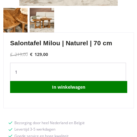
Salontafel Milou | Naturel | 70 cm
Original
Current
€
219,00
€
129,00
price
price
Salontafel
was:
is:
Milou
€ 219,00.
€ 129,00.
|
Naturel
In winkelwagen
|
70
cm
quantity
Bezorging door heel Nederland en België
Levertijd 3-5 werkdagen
Goede service en hoge kwaliteit