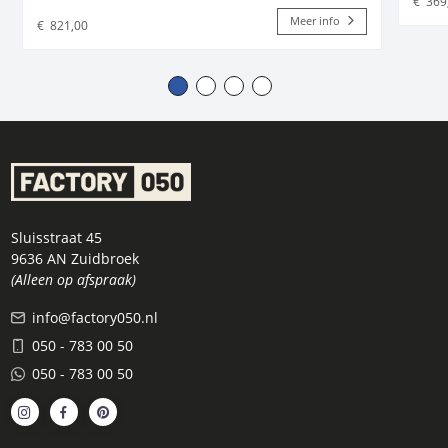
€
369
Meer info
€
821,00
Sluisstraat 45
9636 AN Zuidbroek
(Alleen op afspraak)
info@factory050.nl
050 - 783 00 50
050 - 783 00 50