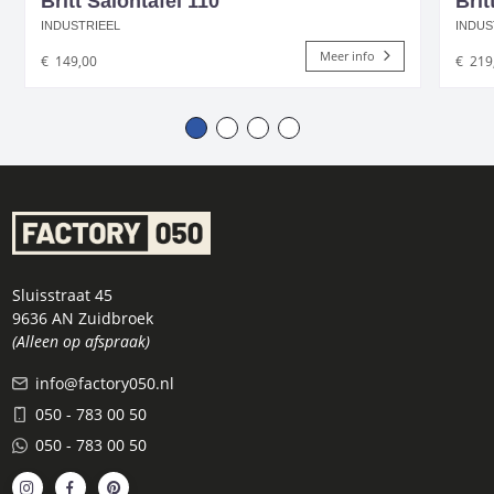
Britt Salontafel 110
Brit
INDUSTRIEEL
INDUS
Meer info
€
149,00
€
219
Sluisstraat 45
9636 AN Zuidbroek
(Alleen op afspraak)
info@factory050.nl
050 - 783 00 50
050 - 783 00 50