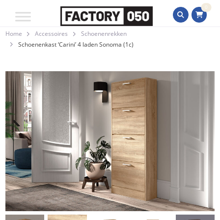
0
Home
Accessoires
Schoenenrekken
Schoenenkast ‘Carini’ 4 laden Sonoma (1c)