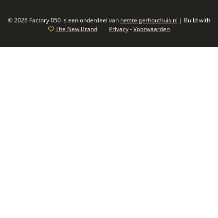
© 2026 Factory 050 is een onderdeel van
hetsteigerhouthuis.nl
| Build with
The New Brand
Privacy
-
Voorwaarden