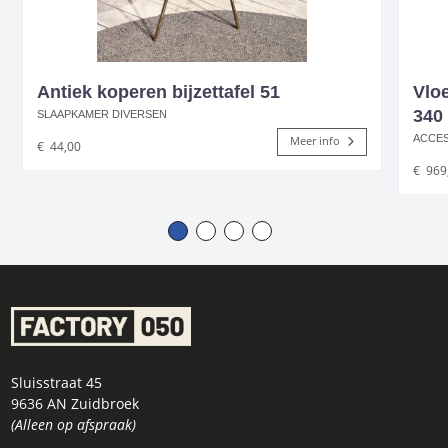
Antiek koperen bijzettafel 51
Vlo
340
SLAAPKAMER DIVERSEN
ACCE
Meer info
€
44,00
€
969
Sluisstraat 45
9636 AN Zuidbroek
(Alleen op afspraak)