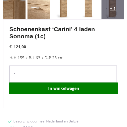
+ 1
Schoenenkast ‘Carini’ 4 laden
Sonoma (1c)
€
121,00
H-H 155 x B-L 63 x D-P 23 cm
Schoenenkast
'Carini'
4
laden
In winkelwagen
Sonoma
(1c)
quantity
Bezorging door heel Nederland en België