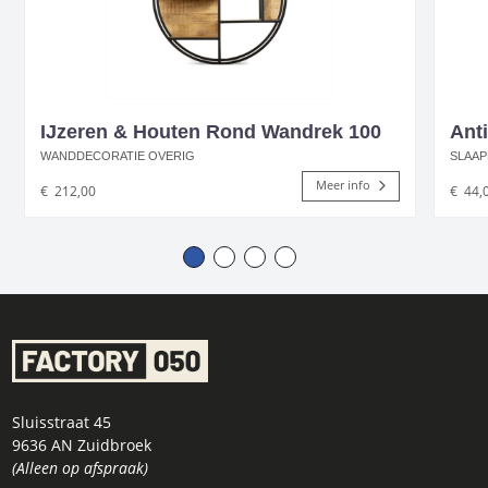
IJzeren & Houten Rond Wandrek 100
Anti
WANDDECORATIE OVERIG
SLAAP
Meer info
€
212,00
€
44,
Sluisstraat 45
9636 AN Zuidbroek
(Alleen op afspraak)