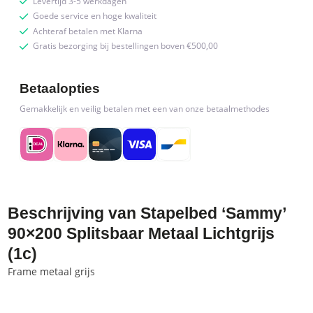
Levertijd 3-5 werkdagen
Goede service en hoge kwaliteit
Achteraf betalen met Klarna
Gratis bezorging bij bestellingen boven €500,00
Betaalopties
Gemakkelijk en veilig betalen met een van onze betaalmethodes
Beschrijving van Stapelbed ‘Sammy’
90×200 Splitsbaar Metaal Lichtgrijs
(1c)
Frame metaal grijs