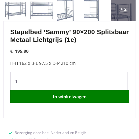
+ 2
Stapelbed ‘Sammy’ 90×200 Splitsbaar
Metaal Lichtgrijs (1c)
€
195,80
H-H 162 x B-L 97.5 x D-P 210 cm
Stapelbed
'Sammy'
90x200
Splitsbaar
In winkelwagen
Metaal
Lichtgrijs
(1c)
quantity
Bezorging door heel Nederland en België