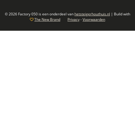
© 2026 Factory 050 is een onderdeel van
hetsteigerhouthuis.nl
| Build with
The New Brand
Privacy
-
Voorwaarden