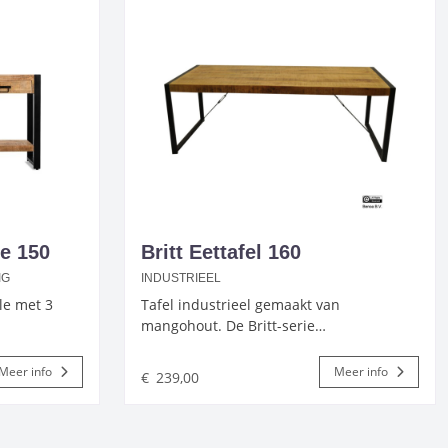
le 150
Britt Eettafel 160
IG
INDUSTRIEEL
le met 3
Tafel industrieel gemaakt van
mangohout. De Britt-serie…
Meer info
Meer info
€
239,00