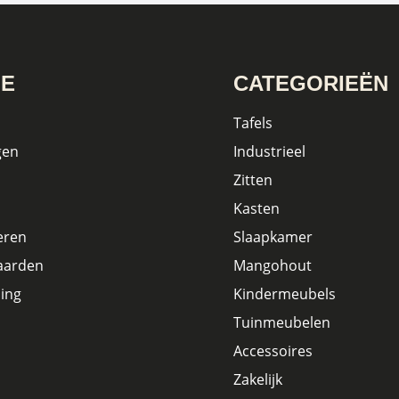
IE
CATEGORIEËN
Tafels
gen
Industrieel
Zitten
Kasten
eren
Slaapkamer
aarden
Mangohout
ing
Kindermeubels
Tuinmeubelen
Accessoires
Zakelijk