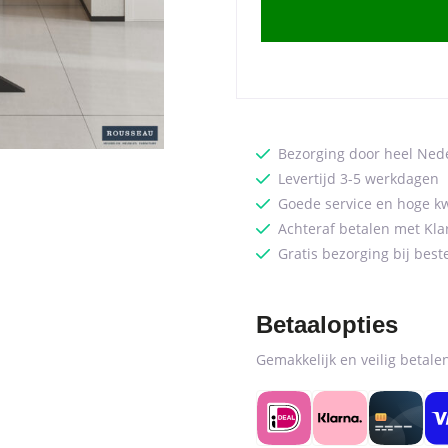
cm
Ovaal
Mango
hout
(2c)
quantity
Bezorging door heel Ned
Levertijd 3-5 werkdagen
Goede service en hoge kw
Achteraf betalen met Kla
Gratis bezorging bij best
Betaalopties
Gemakkelijk en veilig betal