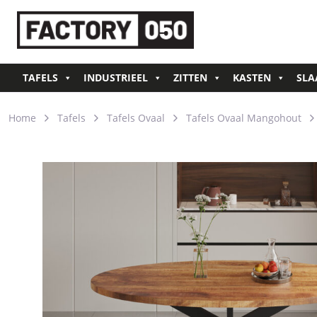
TAFELS
INDUSTRIEEL
ZITTEN
KASTEN
SLA
Home
Tafels
Tafels Ovaal
Tafels Ovaal Mangohout