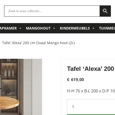
APKAMER
MANGOHOUT
KINDERMEUBELS
TUINME
Tafel ‘Alexa’ 200 cm Ovaal Mango hout (2c)
Tafel ‘Alexa’ 20
€
619,00
H-H 76 x B-L 200 x D-P 
Tafel
'Alexa'
200