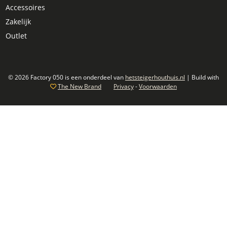
Accessoires
Zakelijk
Outlet
© 2026 Factory 050 is een onderdeel van
hetsteigerhouthuis.nl
| Build with
The New Brand
Privacy
-
Voorwaarden