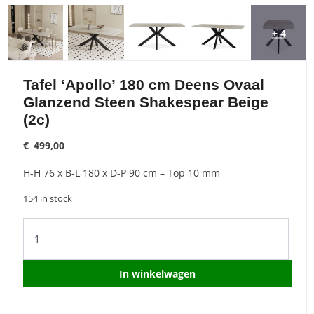
+ 4
Tafel ‘Apollo’ 180 cm Deens Ovaal
Glanzend Steen Shakespear Beige
(2c)
€
499,00
H-H 76 x B-L 180 x D-P 90 cm – Top 10 mm
154 in stock
Tafel
'Apollo'
180
cm
In winkelwagen
Deens
Ovaal
Glanzend