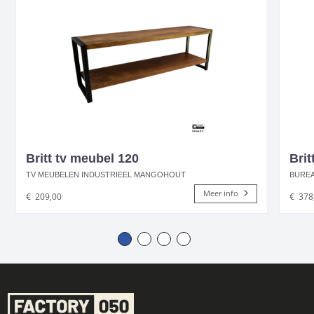
Britt tv meubel 120
Brit
TV MEUBELEN INDUSTRIEEL MANGOHOUT
BURE
Meer info
€
209,00
€
378