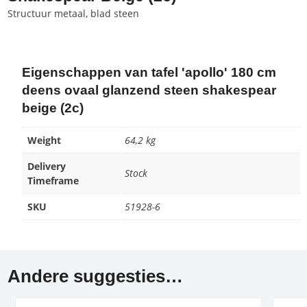
Structuur metaal, blad steen
Eigenschappen van tafel 'apollo' 180 cm
deens ovaal glanzend steen shakespear
beige (2c)
Weight
64,2 kg
Delivery
Stock
Timeframe
SKU
51928-6
Andere suggesties…