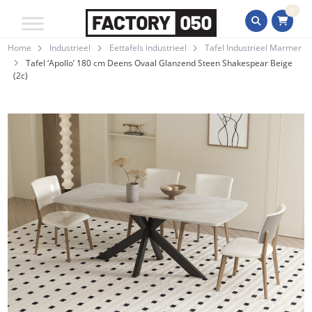
0
Home
Industrieel
Eettafels industrieel
Tafel Industrieel Marmer
Tafel ‘Apollo’ 180 cm Deens Ovaal Glanzend Steen Shakespear Beige
(2c)