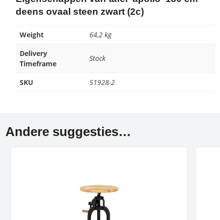
deens ovaal steen zwart (2c)
Weight
64,2 kg
Delivery
Stock
Timeframe
SKU
51928-2
Andere suggesties…