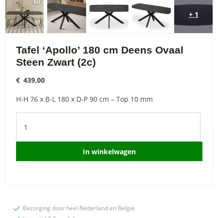
+ 1
Tafel ‘Apollo’ 180 cm Deens Ovaal
Steen Zwart (2c)
€
439,00
H-H 76 x B-L 180 x D-P 90 cm – Top 10 mm
Tafel
'Apollo'
180
cm
In winkelwagen
Deens
Ovaal
Steen
Zwart
(2c)
Bezorging door heel Nederland en België
quantity