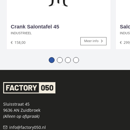
Crank Salontafel 45
Sal
INDUSTRIEEL
INDUS
Meer info
€
158,00
€
299
Sluisstraat 45
9636 AN Zuidbroek
(Alleen op afspraak)
info@factory050.nl