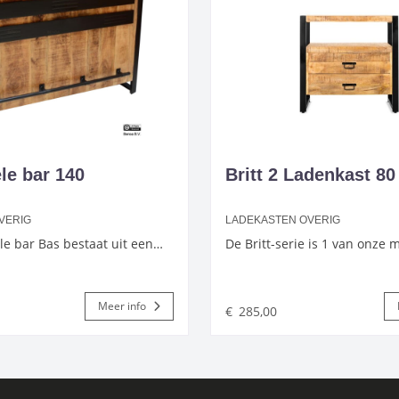
ële bar 140
Britt 2 Ladenkast 80
VERIG
LADEKASTEN OVERIG
le bar Bas bestaat uit een…
De Britt-serie is 1 van onze
Meer info
€
285,00