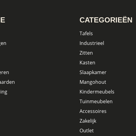
IE
CATEGORIEËN
Tafels
gen
Industrieel
Zitten
Kasten
eren
Slaapkamer
aarden
Mangohout
ing
Kindermeubels
Tuinmeubelen
Accessoires
Zakelijk
Outlet