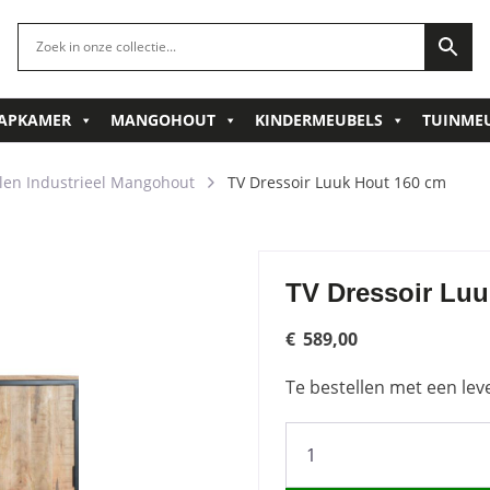
APKAMER
MANGOHOUT
KINDERMEUBELS
TUINME
en Industrieel Mangohout
TV Dressoir Luuk Hout 160 cm
TV Dressoir Luu
€
589,00
Te bestellen met een lev
TV
Dressoir
Luuk