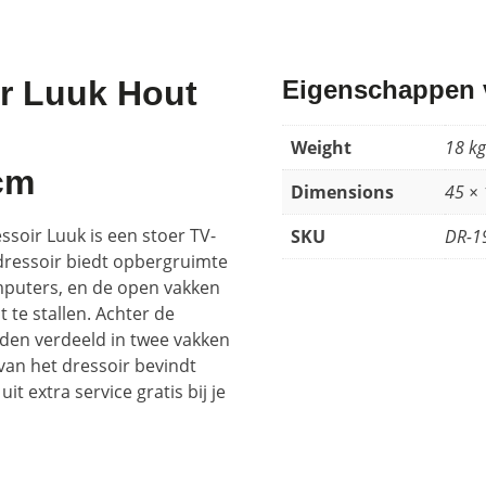
ir Luuk Hout
Eigenschappen v
Weight
18 kg
cm
Dimensions
45 ×
soir Luuk is een stoer TV-
SKU
DR-1
ressoir biedt opbergruimte
mputers, en de open vakken
 te stallen. Achter de
rden verdeeld in twee vakken
van het dressoir bevindt
it extra service gratis bij je