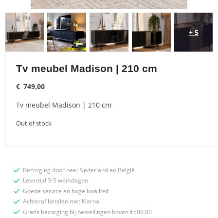
+ 5
Tv meubel Madison | 210 cm
€
749,00
Tv meubel Madison | 210 cm
Out of stock
Bezorging door heel Nederland en België
Levertijd 3-5 werkdagen
Goede service en hoge kwaliteit
Achteraf betalen met Klarna
Gratis bezorging bij bestellingen boven €500,00