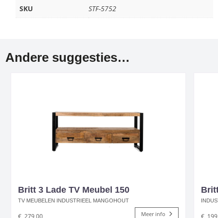
SKU
STF-5752
Andere suggesties…
Britt 3 Lade TV Meubel 150
Brit
TV MEUBELEN INDUSTRIEEL MANGOHOUT
INDUS
Meer info
€
279,00
€
199