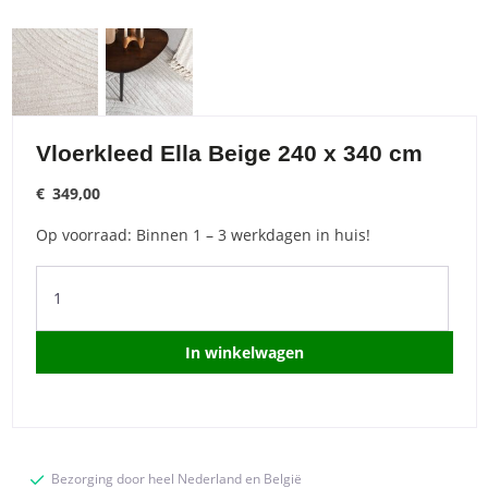
Vloerkleed Ella Beige 240 x 340 cm
€
349,00
Op voorraad: Binnen 1 – 3 werkdagen in huis!
Vloerkleed
Ella
Beige
240
In winkelwagen
x
340
cm
quantity
Bezorging door heel Nederland en België