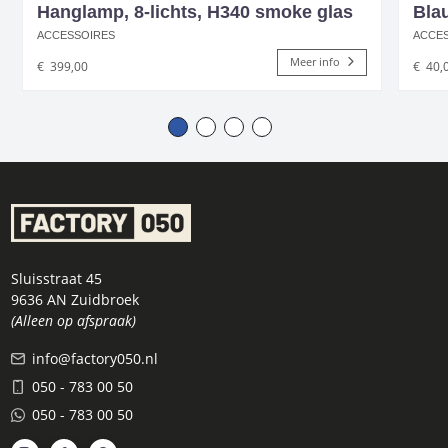
Hanglamp, 8-lichts, H340 smoke glas
Bla
ACCESSOIRES
ACCE
Meer info
€
399,00
€
40,
Sluisstraat 45
9636 AN Zuidbroek
(Alleen op afspraak)
info@factory050.nl
050 - 783 00 50
050 - 783 00 50