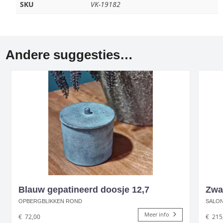
SKU
VK-19182
Andere suggesties…
Blauw gepatineerd doosje 12,7
Zwar
OPBERGBLIKKEN ROND
SALON
Meer info
€
72,00
€
215