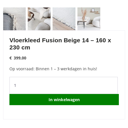
Vloerkleed Fusion Beige 14 – 160 x
230 cm
€
399,00
Op voorraad: Binnen 1 – 3 werkdagen in huis!
Vloerkleed
Fusion
Beige
14
In winkelwagen
-
160
x
230
cm