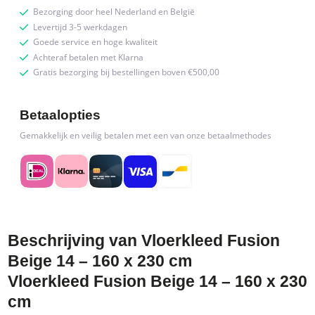
Bezorging door heel Nederland en België
quantity
Levertijd 3-5 werkdagen
Goede service en hoge kwaliteit
Achteraf betalen met Klarna
Gratis bezorging bij bestellingen boven €500,00
Betaalopties
Gemakkelijk en veilig betalen met een van onze betaalmethodes
Beschrijving van Vloerkleed Fusion
Beige 14 – 160 x 230 cm
Vloerkleed Fusion Beige 14 – 160 x 230
cm