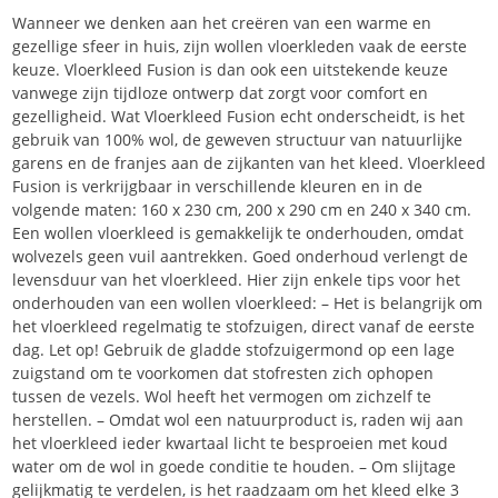
Wanneer we denken aan het creëren van een warme en
gezellige sfeer in huis, zijn wollen vloerkleden vaak de eerste
keuze. Vloerkleed Fusion is dan ook een uitstekende keuze
vanwege zijn tijdloze ontwerp dat zorgt voor comfort en
gezelligheid. Wat Vloerkleed Fusion echt onderscheidt, is het
gebruik van 100% wol, de geweven structuur van natuurlijke
garens en de franjes aan de zijkanten van het kleed. Vloerkleed
Fusion is verkrijgbaar in verschillende kleuren en in de
volgende maten: 160 x 230 cm, 200 x 290 cm en 240 x 340 cm.
Een wollen vloerkleed is gemakkelijk te onderhouden, omdat
wolvezels geen vuil aantrekken. Goed onderhoud verlengt de
levensduur van het vloerkleed. Hier zijn enkele tips voor het
onderhouden van een wollen vloerkleed: – Het is belangrijk om
het vloerkleed regelmatig te stofzuigen, direct vanaf de eerste
dag. Let op! Gebruik de gladde stofzuigermond op een lage
zuigstand om te voorkomen dat stofresten zich ophopen
tussen de vezels. Wol heeft het vermogen om zichzelf te
herstellen. – Omdat wol een natuurproduct is, raden wij aan
het vloerkleed ieder kwartaal licht te besproeien met koud
water om de wol in goede conditie te houden. – Om slijtage
gelijkmatig te verdelen, is het raadzaam om het kleed elke 3