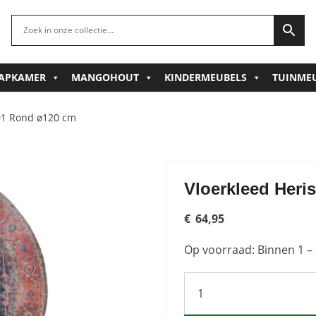
APKAMER
MANGOHOUT
KINDERMEUBELS
TUINME
 01 Rond ø120 cm
Vloerkleed Heri
€
64,95
Op voorraad: Binnen 1 – 
Vloerkleed
Heris
Red