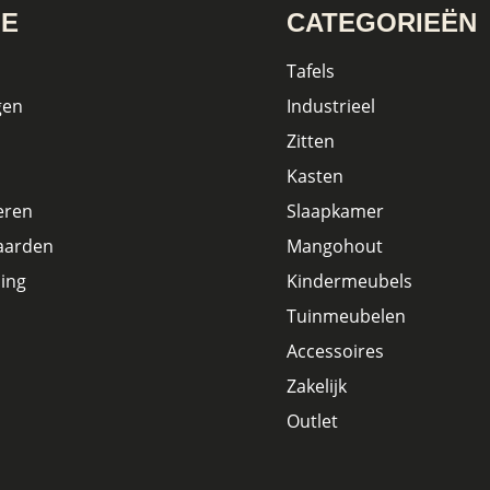
IE
CATEGORIEËN
Tafels
gen
Industrieel
Zitten
Kasten
eren
Slaapkamer
aarden
Mangohout
ing
Kindermeubels
Tuinmeubelen
Accessoires
Zakelijk
Outlet