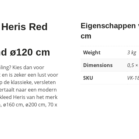
 Heris Red
Eigenschappen v
cm
nd ø120 cm
Weight
3 kg
Dimensions
0,5 ×
aling? Kies dan voor
 en is zeker een lust voor
SKU
VK-1
p de klassieke, versleten
vertaalt naar een modern
rkleed Heris van het merk
, ø160 cm, ø200 cm, 70 x