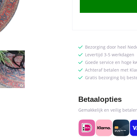
01
Rond
ø120
cm
quantity
Bezorging door heel Ned
Levertijd 3-5 werkdagen
Goede service en hoge kw
Achteraf betalen met Kla
Gratis bezorging bij best
Betaalopties
Gemakkelijk en veilig betal