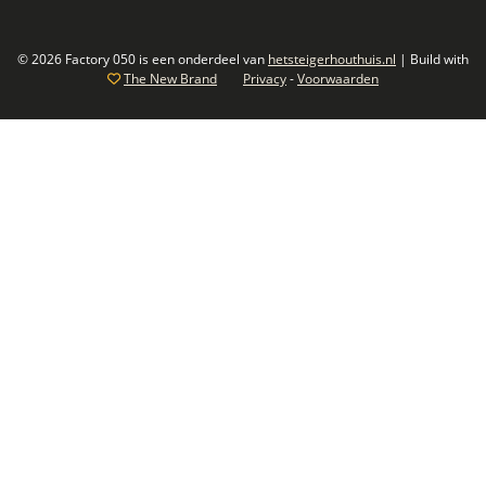
© 2026 Factory 050 is een onderdeel van
hetsteigerhouthuis.nl
| Build with
The New Brand
Privacy
-
Voorwaarden