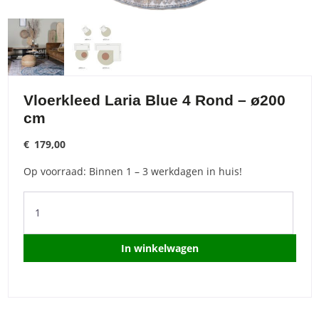
Vloerkleed Laria Blue 4 Rond – ø200
cm
€
179,00
Op voorraad: Binnen 1 – 3 werkdagen in huis!
Vloerkleed
Laria
Blue
4
In winkelwagen
Rond
-
ø200
cm
quantity