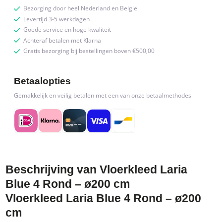
Bezorging door heel Nederland en België
Levertijd 3-5 werkdagen
Goede service en hoge kwaliteit
Achteraf betalen met Klarna
Gratis bezorging bij bestellingen boven €500,00
Betaalopties
Gemakkelijk en veilig betalen met een van onze betaalmethodes
Beschrijving van Vloerkleed Laria
Blue 4 Rond – ø200 cm
Vloerkleed Laria Blue 4 Rond – ø200
cm