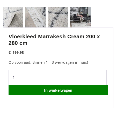
Vloerkleed Marrakesh Cream 200 x
280 cm
€
199,95
Op voorraad: Binnen 1 – 3 werkdagen in huis!
Vloerkleed
Marrakesh
Cream
200
In winkelwagen
x
280
cm
quantity