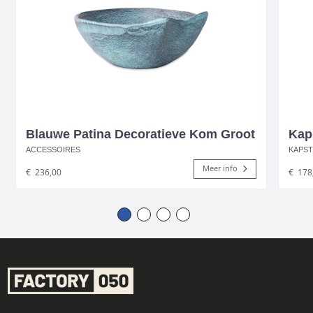
Blauwe Patina Decoratieve Kom Groot
Kap
ACCESSOIRES
KAPS
Meer info
€
236,00
€
178