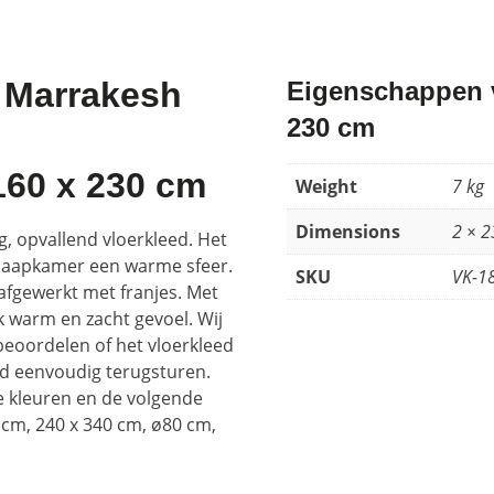
d Marrakesh
Eigenschappen v
230 cm
160 x 230 cm
Weight
7 kg
Dimensions
2 × 
, opvallend vloerkleed. Het
slaapkamer een warme sfeer.
SKU
VK-1
 afgewerkt met franjes. Met
jk warm en zacht gevoel. Wij
 beoordelen of het vloerkleed
eed eenvoudig terugsturen.
de kleuren en de volgende
 cm, 240 x 340 cm, ø80 cm,