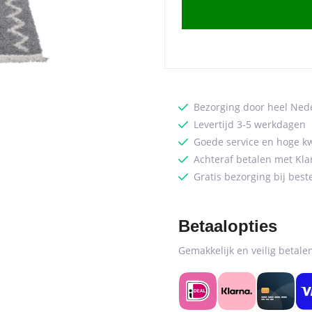
160
x
230
cm
quantity
Bezorging door heel Ned
Levertijd 3-5 werkdagen
Goede service en hoge kw
Achteraf betalen met Kla
Gratis bezorging bij best
Betaalopties
Gemakkelijk en veilig betal