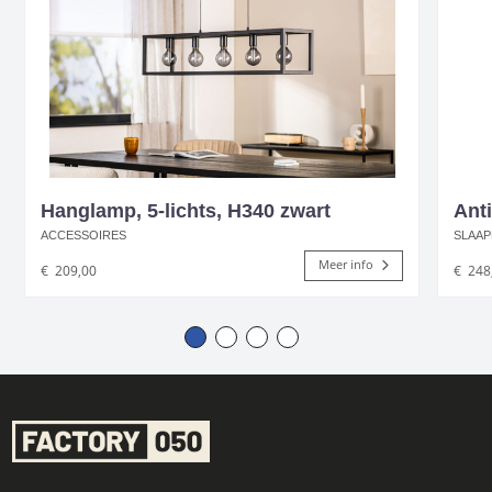
Hanglamp, 5-lichts, H340 zwart
Ant
ACCESSOIRES
SLAAP
Meer info
€
209,00
€
248