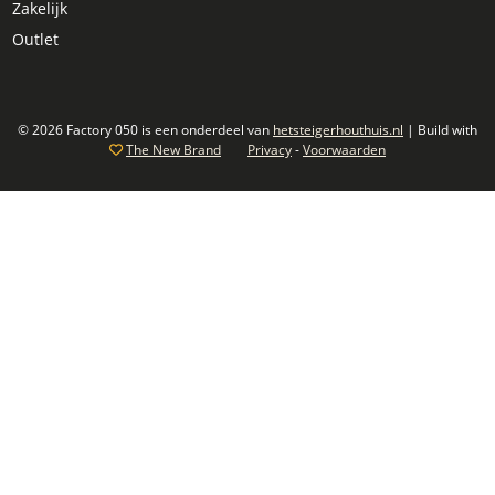
Zakelijk
Outlet
© 2026 Factory 050 is een onderdeel van
hetsteigerhouthuis.nl
| Build with
The New Brand
Privacy
-
Voorwaarden