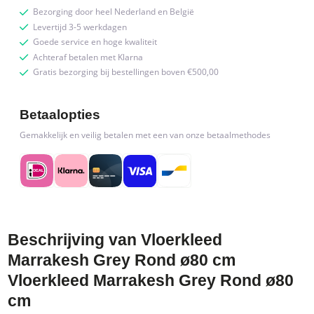
Bezorging door heel Nederland en België
Levertijd 3-5 werkdagen
Goede service en hoge kwaliteit
Achteraf betalen met Klarna
Gratis bezorging bij bestellingen boven €500,00
Betaalopties
Gemakkelijk en veilig betalen met een van onze betaalmethodes
Beschrijving van Vloerkleed
Marrakesh Grey Rond ø80 cm
Vloerkleed Marrakesh Grey Rond ø80
cm