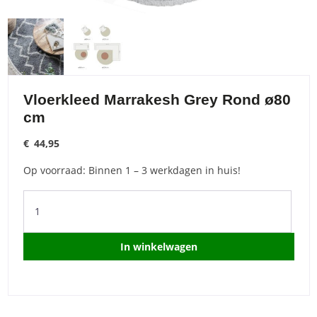
Vloerkleed Marrakesh Grey Rond ø80
cm
€
44,95
Op voorraad: Binnen 1 – 3 werkdagen in huis!
Vloerkleed
Marrakesh
Grey
Rond
In winkelwagen
ø80
cm
quantity