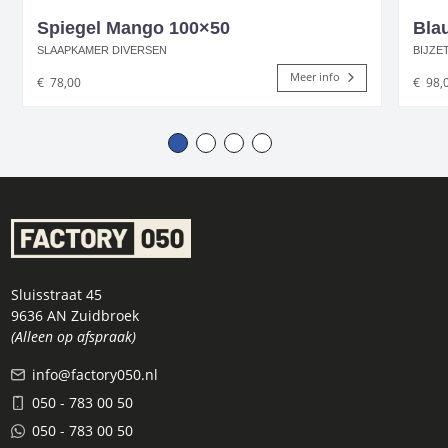
Spiegel Mango 100×50
Blau
SLAAPKAMER DIVERSEN
BIJZE
Meer info
€
78,00
€
98,
Sluisstraat 45
9636 AN Zuidbroek
(Alleen op afspraak)
info@factory050.nl
050 - 783 00 50
050 - 783 00 50