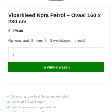
Vloerkleed Nora Petrol – Ovaal 160 x
230 cm
€
179,00
Op voorraad: Binnen 1 – 3 werkdagen in huis!
Vloerkleed
Nora
Petrol
-
In winkelwagen
Ovaal
160
x
230
cm
Bezorging door heel Nederland en België
quantity
Levertijd 3-5 werkdagen
Goede service en hoge kwaliteit