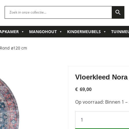
APKAMER
MANGOHOUT
KINDERMEUBELS
TUINME
 Rond ø120 cm
Vloerkleed Nor
€
69,00
Op voorraad: Binnen 1 – 
Vloerkleed
Nora
Rood