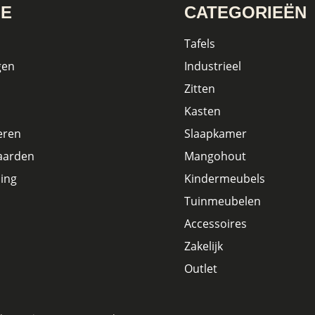
IE
CATEGORIEËN
Tafels
gen
Industrieel
Zitten
Kasten
eren
Slaapkamer
aarden
Mangohout
ing
Kindermeubels
Tuinmeubelen
Accessoires
Zakelijk
Outlet