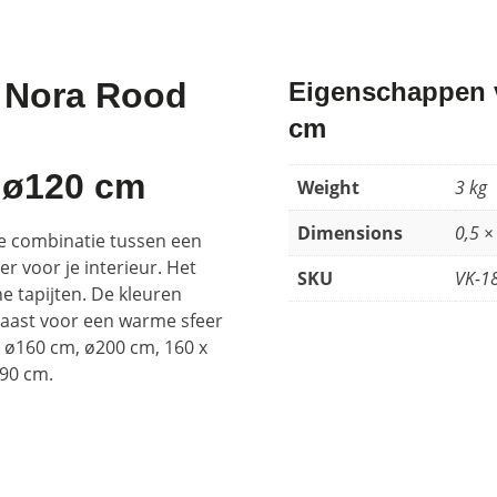
d Nora Rood
Eigenschappen v
cm
 ø120 cm
Weight
3 kg
Dimensions
0,5 ×
te combinatie tussen een
r voor je interieur. Het
SKU
VK-1
e tapijten. De kleuren
naast voor een warme sfeer
, ø160 cm, ø200 cm, 160 x
290 cm.