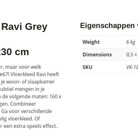
 Ravi Grey
Eigenschappen v
Weight
6 kg
230 cm
Dimensions
0,5 ×
ur, maar voor welk
SKU
VK-1
67! Vloerkleed Ravi heeft
t je woon- of slaapkamer
subtiel mengen in je
in de volgende maten: 160 x
agen. Combineer
 Ga voor verschillende
lig vloerkleed. Of
 een extra speels effect.