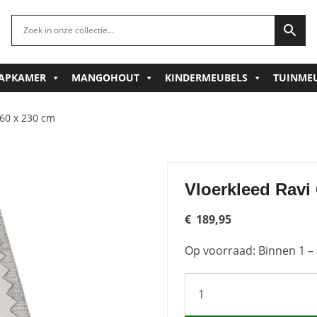
APKAMER
MANGOHOUT
KINDERMEUBELS
TUINME
160 x 230 cm
Vloerkleed Ravi
€
189,95
Op voorraad: Binnen 1 – 
Vloerkleed
Ravi
Grey