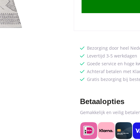
160
x
230
cm
quantity
Bezorging door heel Ned
Levertijd 3-5 werkdagen
Goede service en hoge kw
Achteraf betalen met Kla
Gratis bezorging bij best
Betaalopties
Gemakkelijk en veilig betal