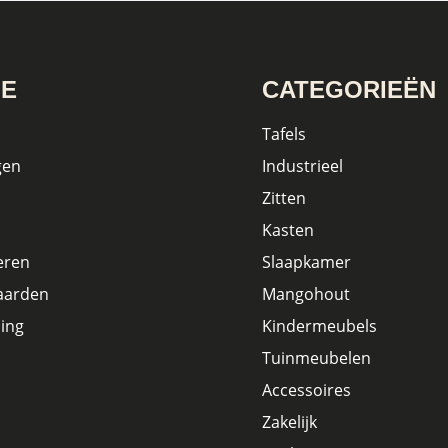
IE
CATEGORIEËN
Tafels
gen
Industrieel
Zitten
Kasten
eren
Slaapkamer
aarden
Mangohout
ing
Kindermeubels
Tuinmeubelen
Accessoires
Zakelijk