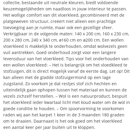
collectie, bestaande uit neutrale kleuren, biedt voldoende
keuzemogelijkheden om naadloos in jouw interieur te passen.
Het wollige comfort van dit vloerkleed, gecombineerd met de
platgeweven structuur, creëert niet alleen een prachtige
toevoeging aan je ruimte, maar ook een gezellige sfeer.
Verkrijgbaar in de volgende maten: 140 x 200 cm, 160 x 230 cm,
200 x 280 cm, 240 x 340 cm, ø160 cm en ø200 cm. Een wollen
vloerkleed is makkelijk te onderhouden, omdat wolvezels geen
vuil aantrekken. Goed onderhoud zorgt voor een langere
levensduur van het vloerkleed. Tips voor het onderhouden van
een wollen vloerkleed: – Het is belangrijk om het vloedkleed te
stofzuigen, dit is direct mogelijk vanaf de eerste dag. Let op! Dit
kan alleen met de gladde stofzuigermond op een lage
zuigstand. Zo voorkom je dat restjes stof zich hechten en
uiteindelijk gaan ophopen tussen het materiaal en kunnen de
vezels zichzelf herstellen. – Wol is een natuurproduct, bespuit
het vloerkleed ieder kwartaal licht met koud water om de wol in
goede conditie te houden. – Om spoorvorming te voorkomen
raden wij aan het karpet 1 keer in de 3 maanden 180 graden
om te draaien. Daarnaast is het ook goed om het vloerkleed
een aantal keer per jaar buiten uit te kloppen.