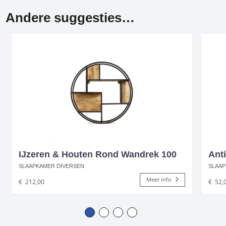
Andere suggesties…
IJzeren & Houten Rond Wandrek 100
Anti
SLAAPKAMER DIVERSEN
SLAAP
Meer info
€
212,00
€
52,