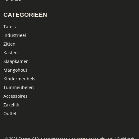
CATEGORIEËN
Tafels
Industrieel
Zitten
Kasten
Slaapkamer
Mangohout
Kindermeubels
Tuinmeubelen
Accessoires
Zakelijk
Outlet
© 2026 Factory 050 is een onderdeel van
hetsteigerhouthuis.nl
| Build with