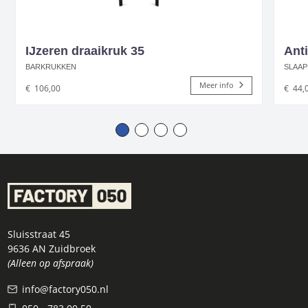
IJzeren draaikruk 35
Anti
BARKRUKKEN
SLAAP
Meer info
€
106,00
€
44,
Sluisstraat 45
9636 AN Zuidbroek
(Alleen op afspraak)
info@factory050.nl