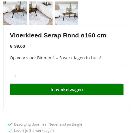
Vloerkleed Serap Rond ø160 cm
€
99,00
Op voorraad: Binnen 1 – 3 werkdagen in huis!
Vloerkleed
Serap
Rond
ø160
In winkelwagen
cm
quantity
Bezorging door heel Nederland en België
Levertijd 3-5 werkdagen