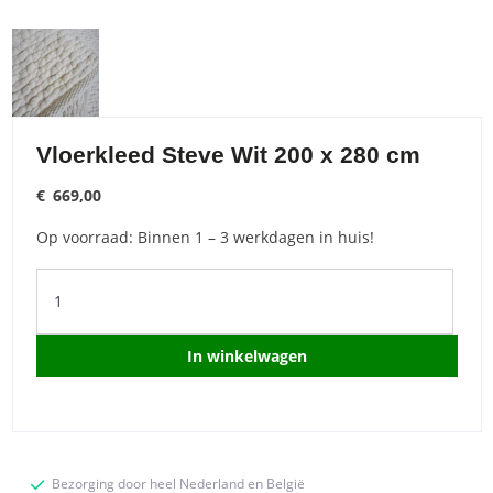
Vloerkleed Steve Wit 200 x 280 cm
€
669,00
Op voorraad: Binnen 1 – 3 werkdagen in huis!
Vloerkleed
Steve
Wit
200
In winkelwagen
x
280
cm
quantity
Bezorging door heel Nederland en België