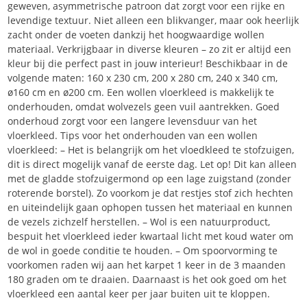
geweven, asymmetrische patroon dat zorgt voor een rijke en
levendige textuur. Niet alleen een blikvanger, maar ook heerlijk
zacht onder de voeten dankzij het hoogwaardige wollen
materiaal. Verkrijgbaar in diverse kleuren – zo zit er altijd een
kleur bij die perfect past in jouw interieur! Beschikbaar in de
volgende maten: 160 x 230 cm, 200 x 280 cm, 240 x 340 cm,
ø160 cm en ø200 cm. Een wollen vloerkleed is makkelijk te
onderhouden, omdat wolvezels geen vuil aantrekken. Goed
onderhoud zorgt voor een langere levensduur van het
vloerkleed. Tips voor het onderhouden van een wollen
vloerkleed: – Het is belangrijk om het vloedkleed te stofzuigen,
dit is direct mogelijk vanaf de eerste dag. Let op! Dit kan alleen
met de gladde stofzuigermond op een lage zuigstand (zonder
roterende borstel). Zo voorkom je dat restjes stof zich hechten
en uiteindelijk gaan ophopen tussen het materiaal en kunnen
de vezels zichzelf herstellen. – Wol is een natuurproduct,
bespuit het vloerkleed ieder kwartaal licht met koud water om
de wol in goede conditie te houden. – Om spoorvorming te
voorkomen raden wij aan het karpet 1 keer in de 3 maanden
180 graden om te draaien. Daarnaast is het ook goed om het
vloerkleed een aantal keer per jaar buiten uit te kloppen.