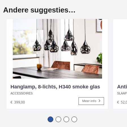
Andere suggesties…
Hanglamp, 8-lichts, H340 smoke glas
Anti
ACCESSOIRES
SLAAP
Meer info
€
399,00
€
52,