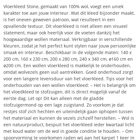
Vloerkleed Stone, gemaakt van 100% wol, voegt een uniek
karakter toe aan jouw interieur. Wat dit kleed bijzonder maakt,
is het oneven geweven patroon, wat resulteert in een
opvallende textuur. Dit vloerkleed is niet alleen een visueel
statement, maar ook heerlijk voor de voeten dankzij het
hoogwaardige wollen materiaal. Verkrijgbaar in verschillende
kleuren, zodat je het perfect kunt stylen naar jouw persoonlijke
smaak en interieur. Beschikbaar in de volgende maten: 140 x
200 cm, 160 x 230 cm, 200 x 280 cm, 240 x 340 cm, ø160 cm en
ø200 cm. Een wollen vloerkleed is makkelijk te onderhouden,
omdat wolvezels geen vuil aantrekken. Goed onderhoud zorgt
voor een langere levensduur van het vloerkleed. Tips voor het
onderhouden van een wollen vloerkleed: – Het is belangrijk om
het vloedkleed te stofzuigen, dit is direct mogelijk vanaf de
eerste dag. Let op! Dit kan alleen met de gladde
stofzuigermond op een lage zuigstand. Zo voorkom je dat
restjes stof zich hechten en uiteindelijk gaan ophopen tussen
het materiaal en kunnen de vezels zichzelf herstellen. – Wol is
een natuurproduct, bespuit het vloerkleed ieder kwartaal licht
met koud water om de wol in goede conditie te houden. – Om
spoorvorming te voorkomen raden wij aan het karpet 1 keer in