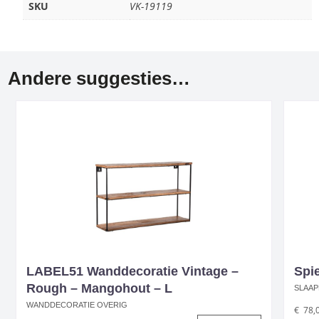
SKU
VK-19119
Andere suggesties…
LABEL51 Wanddecoratie Vintage –
Spi
Rough – Mangohout – L
SLAAP
WANDDECORATIE OVERIG
€
78,