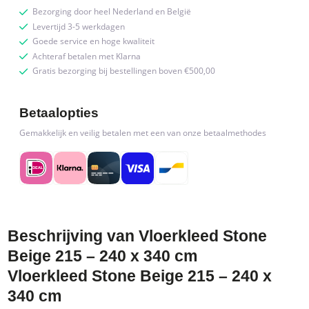
Bezorging door heel Nederland en België
quantity
Levertijd 3-5 werkdagen
Goede service en hoge kwaliteit
Achteraf betalen met Klarna
Gratis bezorging bij bestellingen boven €500,00
Betaalopties
Gemakkelijk en veilig betalen met een van onze betaalmethodes
Beschrijving van Vloerkleed Stone
Beige 215 – 240 x 340 cm
Vloerkleed Stone Beige 215 – 240 x
340 cm