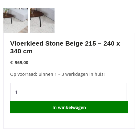
Vloerkleed Stone Beige 215 – 240 x
340 cm
€
969,00
Op voorraad: Binnen 1 – 3 werkdagen in huis!
Vloerkleed
Stone
Beige
215
In winkelwagen
-
240
x
340
cm