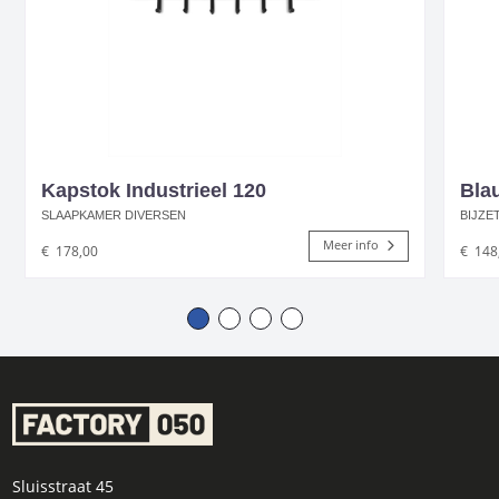
Kapstok Industrieel 120
Blau
SLAAPKAMER DIVERSEN
BIJZE
Meer info
€
178,00
€
148
Sluisstraat 45