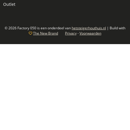
Outlet
© 2026 Factory 050 is een onderdeel van
hetsteigerhouthuis.nl
| Build with
The New Brand
Privacy
-
Voorwaarden