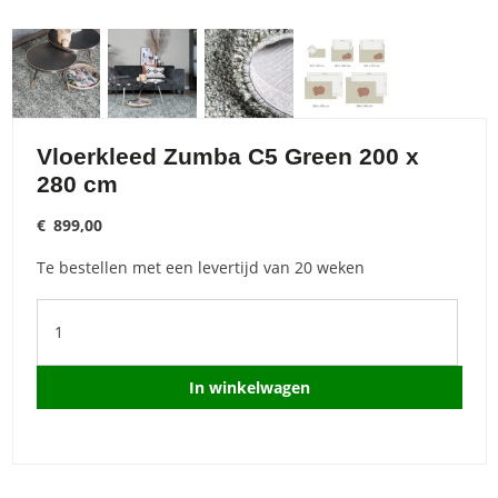
Vloerkleed Zumba C5 Green 200 x
280 cm
€
899,00
Te bestellen met een levertijd van 20 weken
Vloerkleed
Zumba
C5
Green
In winkelwagen
200
x
280
cm
quantity