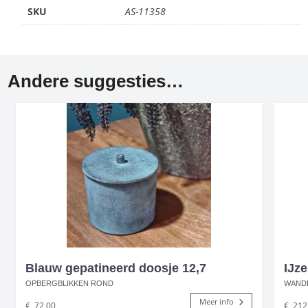
SKU
AS-11358
Andere suggesties…
Blauw gepatineerd doosje 12,7
IJz
OPBERGBLIKKEN ROND
WAND
Meer info
€
72,00
€
212