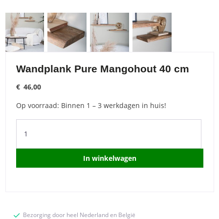
Wandplank Pure Mangohout 40 cm
€
46,00
Op voorraad: Binnen 1 – 3 werkdagen in huis!
Wandplank
Pure
Mangohout
40
In winkelwagen
cm
quantity
Bezorging door heel Nederland en België