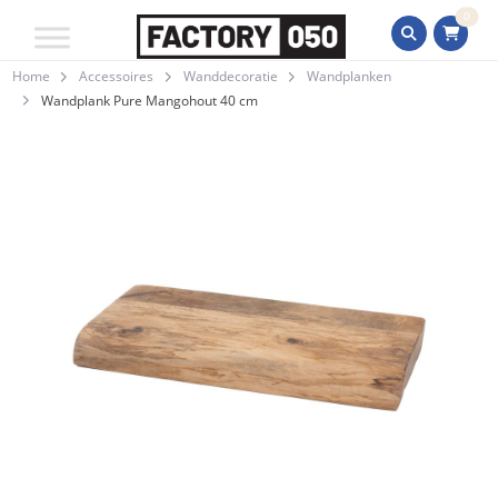
0
Home
Accessoires
Wanddecoratie
Wandplanken
Wandplank Pure Mangohout 40 cm