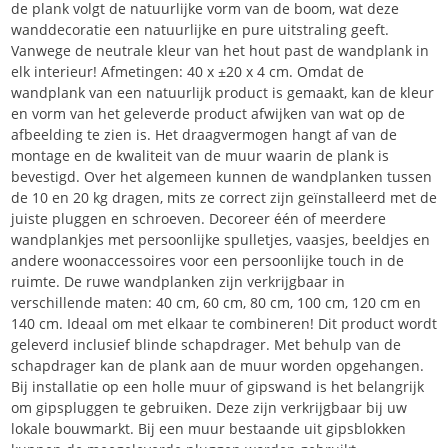
de plank volgt de natuurlijke vorm van de boom, wat deze
wanddecoratie een natuurlijke en pure uitstraling geeft.
Vanwege de neutrale kleur van het hout past de wandplank in
elk interieur! Afmetingen: 40 x ±20 x 4 cm. Omdat de
wandplank van een natuurlijk product is gemaakt, kan de kleur
en vorm van het geleverde product afwijken van wat op de
afbeelding te zien is. Het draagvermogen hangt af van de
montage en de kwaliteit van de muur waarin de plank is
bevestigd. Over het algemeen kunnen de wandplanken tussen
de 10 en 20 kg dragen, mits ze correct zijn geïnstalleerd met de
juiste pluggen en schroeven. Decoreer één of meerdere
wandplankjes met persoonlijke spulletjes, vaasjes, beeldjes en
andere woonaccessoires voor een persoonlijke touch in de
ruimte. De ruwe wandplanken zijn verkrijgbaar in
verschillende maten: 40 cm, 60 cm, 80 cm, 100 cm, 120 cm en
140 cm. Ideaal om met elkaar te combineren! Dit product wordt
geleverd inclusief blinde schapdrager. Met behulp van de
schapdrager kan de plank aan de muur worden opgehangen.
Bij installatie op een holle muur of gipswand is het belangrijk
om gipspluggen te gebruiken. Deze zijn verkrijgbaar bij uw
lokale bouwmarkt. Bij een muur bestaande uit gipsblokken