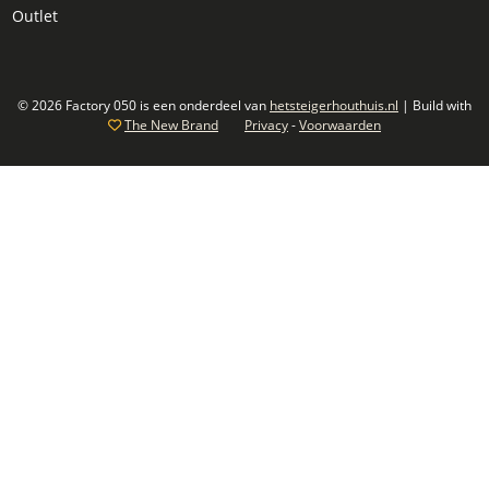
Outlet
© 2026 Factory 050 is een onderdeel van
hetsteigerhouthuis.nl
| Build with
The New Brand
Privacy
-
Voorwaarden