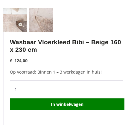
Wasbaar Vloerkleed Bibi – Beige 160
x 230 cm
€
124,00
Op voorraad: Binnen 1 – 3 werkdagen in huis!
Wasbaar
Vloerkleed
Bibi
-
In winkelwagen
Beige
160
x
230
cm