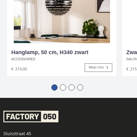
Hanglamp, 50 cm, H340 zwart
Zwar
ACCESSOIRES
SALON
Meer info
€
219,00
€
215
Sluisstraat 45