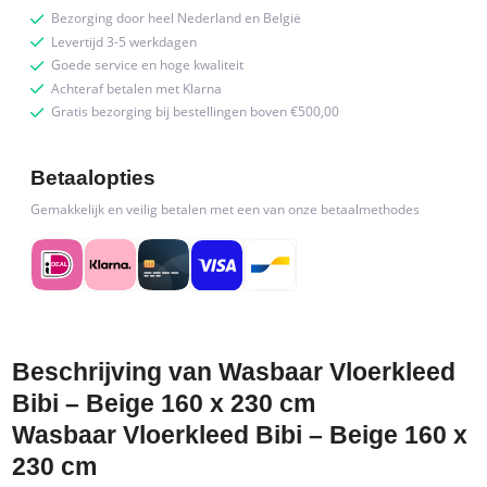
Bezorging door heel Nederland en België
quantity
Levertijd 3-5 werkdagen
Goede service en hoge kwaliteit
Achteraf betalen met Klarna
Gratis bezorging bij bestellingen boven €500,00
Betaalopties
Gemakkelijk en veilig betalen met een van onze betaalmethodes
Beschrijving van Wasbaar Vloerkleed
Bibi – Beige 160 x 230 cm
Wasbaar Vloerkleed Bibi – Beige 160 x
230 cm