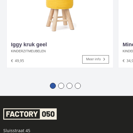
Iggy kruk geel
Min
KINDERZITMEUBELEN
KINDE
Meer info
€
49,95
€
34,
Sluisstraat 45