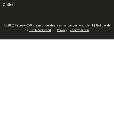
Outlet
© 2026 Factory 050 is een onderdeel van
hetsteigerhouthuis.nl
| Build with
The New Brand
Privacy
-
Voorwaarden