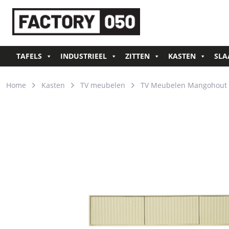
TAFELS
INDUSTRIEEL
ZITTEN
KASTEN
SLA
Home
Kasten
TV meubelen
TV Meubelen Mangohout