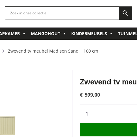
APKAMER
MANGOHOUT
KINDERMEUBELS
TUINME
Zwevend tv meubel Madison Sand | 160 cm
Zwevend tv meu
€
599,00
Zwevend
tv
meubel
Madison