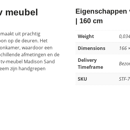
v meubel
Eigenschappen 
| 160 cm
maakt uit prachtig
Weight
0,034
oon op de deuren. Het
woonkamer, waardoor een
Dimensions
166 
rschillende afmetingen en de
Delivery
de tv-meubel Madison Sand
Bezor
Timeframe
ysteem zijn handgrepen
SKU
STF-