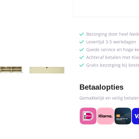
Sand
|
160
cm
quantity
Bezorging door heel Ned
Levertijd 3-5 werkdagen
Goede service en hoge kw
Achteraf betalen met Kla
Gratis bezorging bij best
Betaalopties
Gemakkelijk en veilig betal