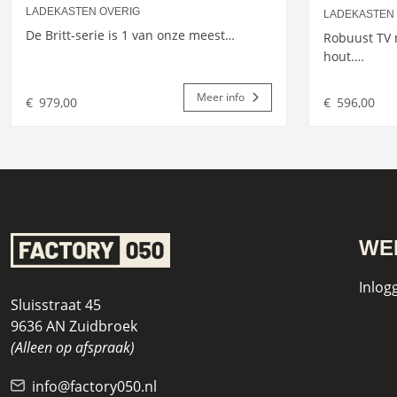
LADEKASTEN OVERIG
LADEKASTEN
De Britt-serie is 1 van onze meest…
Robuust TV 
hout.…
Meer info
€
979,00
€
596,00
WE
Inlog
Sluisstraat 45
9636 AN Zuidbroek
(Alleen op afspraak)
info@factory050.nl