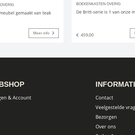
BOEKENKASTEN OVERIG
 OVERIG
De Britt-serie is 1 van onze
meubel gemaakt van teak
Meer info
€
459,00
BSHOP
INFORMAT
gen & Account
Contact
Veelgestelde vra
Bezorgen
Over ons