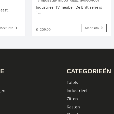
TV MEUBELEN INDUSTRIEEL MANGOHOUT
Industrieel TV meubel. De Britt-serie is
 meest…
1…
Meer info
Meer info
€
209,00
IE
CATEGORIEËN
Tafels
gen
Industrieel
Zitten
Kasten