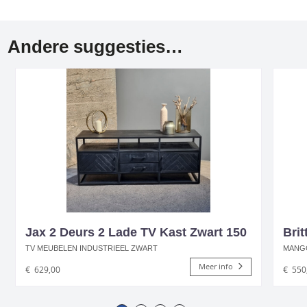
Andere suggesties…
Jax 2 Deurs 2 Lade TV Kast Zwart 150
Brit
TV MEUBELEN INDUSTRIEEL ZWART
MANG
Meer info
€
629,00
€
550