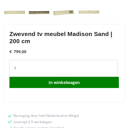
Zwevend tv meubel Madison Sand |
200 cm
€
799,00
Zwevend
tv
meubel
Madison
In winkelwagen
Sand
|
200
cm
quantity
Bezorging door heel Nederland en België
Levertijd 3-5 werkdagen
Goede service en hoge kwaliteit