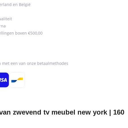
erland en België
aliteit
rna
ellingen boven €500,00
en met een van onze betaalmethodes
an zwevend tv meubel new york | 160