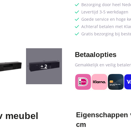
Bezorging door heel Ned
Levertijd 3-5 werkdagen
Goede service en hoge kw
Achteraf betalen met Kla
Gratis bezorging bij best
Betaalopties
Gemakkelijk en veilig betal
+ 2
v meubel
Eigenschappen v
cm