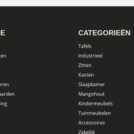
IE
CATEGORIEËN
Tafels
gen
Industrieel
Zitten
Kasten
eren
Slaapkamer
aarden
Mangohout
ing
Kindermeubels
Tuinmeubelen
Accessoires
Zakelijk