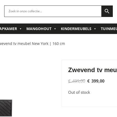
APKAMER
MANGOHOUT
KINDERMEUBELS
TUINME
wevend tv meubel New York | 160 cm
Zwevend tv meu
Original
Curre
€
499,00
€
399,00
price
price
Out of stock
was:
is:
€ 499,00.
€ 399,