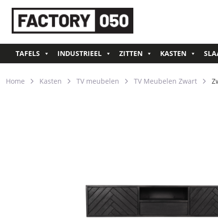
TAFELS
INDUSTRIEEL
ZITTEN
KASTEN
SLA
Home
Kasten
TV meubelen
TV Meubelen Zwart
Z