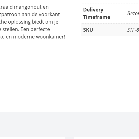
straald mangohout en
Delivery
Bezo
atpatroon aan de voorkant
Timeframe
sche oplossing biedt om je
e stellen. Een perfecte
SKU
STF-
rakke en moderne woonkamer!